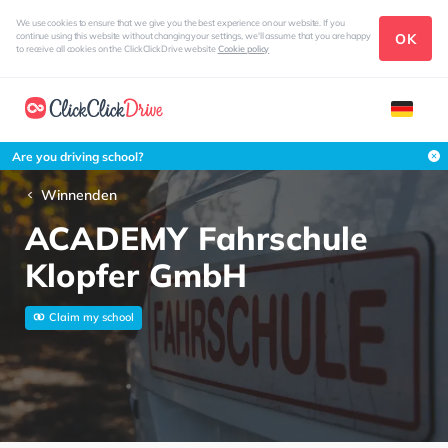
We use cookies to ensure that we give you the best experience on our website. If you
OK
continue using this website without changing your settings, we'll assume that you are happy
to receive all cookies on the ClickClickDrive website
Cookie policy
Are you driving school?
Winnenden
ACADEMY Fahrschule
Klopfer GmbH
Claim my school