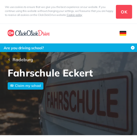
We use cookies to ensure that we give you the best experience on our website. If you
OK
continue using this website without changing your settings, we'll assume that you are happy
to receive all cookies on the ClickClickDrive website
Cookie policy
Are you driving school?
Radeburg
Fahrschule Eckert
Claim my school