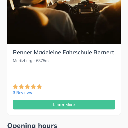
Renner Madeleine Fahrschule Bernert
Moritzburg
- 6875m
3 Reviews
Learn More
Opening hours