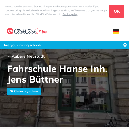
We use cookies to ensure that we give you the best experience on our website. If you
OK
continue using this website without changing your settings, we'll assume that you are happy
to receive all cookies on the ClickClickDrive website
Cookie policy
Are you driving school?
Äußere Neustadt
Fahrschule Hanse Inh.
Jens Büttner
Claim my school