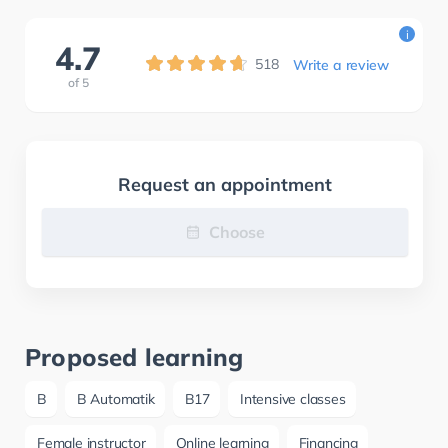
i
4.7
518
Write a review
of
5
Request an appointment
Choose
Proposed learning
B
B Automatik
B17
Intensive classes
Female instructor
Online learning
Financing