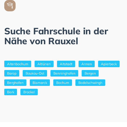
Suche Fahrschule in der
Nähe von Rauxel
Altenbochum
Altlünen
Altstadt
Annen
Aplerbeck
Barop
Baukau-Ost
Benninghofen
Bergen
Berghofen
Bismarck
Bochum
Bodelschwingh
Bork
Brackel