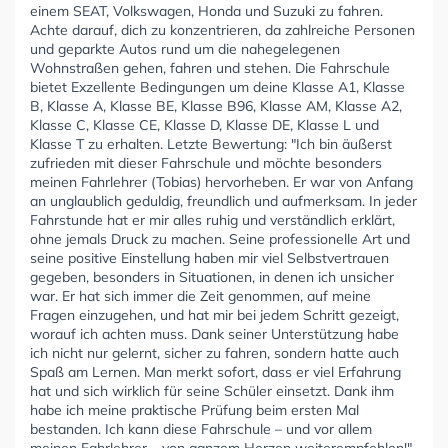
einem SEAT, Volkswagen, Honda und Suzuki zu fahren.
Achte darauf, dich zu konzentrieren, da zahlreiche Personen
und geparkte Autos rund um die nahegelegenen
Wohnstraßen gehen, fahren und stehen. Die Fahrschule
bietet Exzellente Bedingungen um deine Klasse A1, Klasse
B, Klasse A, Klasse BE, Klasse B96, Klasse AM, Klasse A2,
Klasse C, Klasse CE, Klasse D, Klasse DE, Klasse L und
Klasse T zu erhalten. Letzte Bewertung: "Ich bin äußerst
zufrieden mit dieser Fahrschule und möchte besonders
meinen Fahrlehrer (Tobias) hervorheben. Er war von Anfang
an unglaublich geduldig, freundlich und aufmerksam. In jeder
Fahrstunde hat er mir alles ruhig und verständlich erklärt,
ohne jemals Druck zu machen. Seine professionelle Art und
seine positive Einstellung haben mir viel Selbstvertrauen
gegeben, besonders in Situationen, in denen ich unsicher
war. Er hat sich immer die Zeit genommen, auf meine
Fragen einzugehen, und hat mir bei jedem Schritt gezeigt,
worauf ich achten muss. Dank seiner Unterstützung habe
ich nicht nur gelernt, sicher zu fahren, sondern hatte auch
Spaß am Lernen. Man merkt sofort, dass er viel Erfahrung
hat und sich wirklich für seine Schüler einsetzt. Dank ihm
habe ich meine praktische Prüfung beim ersten Mal
bestanden. Ich kann diese Fahrschule – und vor allem
meinen Fahrlehrer – von ganzem Herzen weiterempfehlen!"