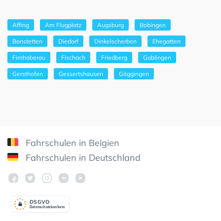
Affing
Am Flugplatz
Augsburg
Bobingen
Bonstetten
Diedorf
Dinkelscherben
Ehegatten
Firnhaberau
Fischach
Friedberg
Gablingen
Gersthofen
Gessertshausen
Göggingen
Fahrschulen in Belgien
Fahrschulen in Deutschland
DSGV
O
Datenschutzkonform