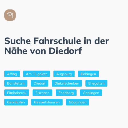
Suche Fahrschule in der
Nähe von Diedorf
Affing
Am Flugplatz
Augsburg
Bobingen
Bonstetten
Diedorf
Dinkelscherben
Ehegatten
Firnhaberau
Fischach
Friedberg
Gablingen
Gersthofen
Gessertshausen
Göggingen