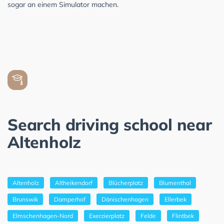
sogar an einem Simulator machen.
Search driving school near
Altenholz
Altenholz
Altheikendorf
Blücherplatz
Blumenthal
Brunswik
Damperhof
Dänischenhagen
Ellerbek
Elmschenhagen-Nord
Exerzierplatz
Felde
Flintbek