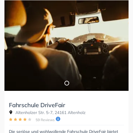
Fahrschule DriveFair
Altenholzer Str. 5-7, 24161 Altenholz
59 Reviews
Die seriöse und wohlwollende Fahrschule DriveFair bietet