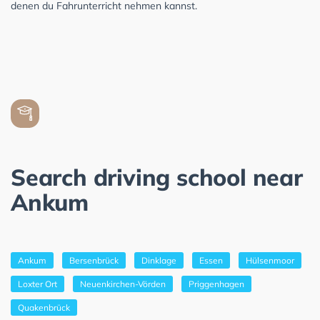
denen du Fahrunterricht nehmen kannst.
Search driving school near
Ankum
Ankum
Bersenbrück
Dinklage
Essen
Hülsenmoor
Loxter Ort
Neuenkirchen-Vörden
Priggenhagen
Quakenbrück