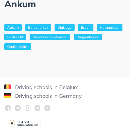
Ankum
Ankum
Bersenbrück
Dinklage
Essen
Hülsenmoor
Loxter Ort
Neuenkirchen-Vörden
Priggenhagen
Quakenbrück
Driving schools in Belgium
Driving schools in Germany
DSGV
O
Datenschutzkonform