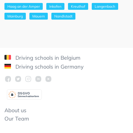
Haag an der Amper
Inkofen
Kreuthof
Langenbach
Mainburg
Mauern
Nandlstadt
Driving schools in Belgium
Driving schools in Germany
DSGV
O
Datenschutzkonform
About us
Our Team