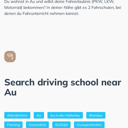
Du wohnst in Au und willst deine Fahrerlaubnis (PKW, LKW,
Motorrad) bekommen? In deiner Nähe gibt es 2 Fahrschulen, bei
denen du Fahrunterricht nehmen kannst.
Search driving school near
Au
Attenkirchen
Au
Au in der Hallertau
Brandau
Freising
Geisenfeld
Gießübl
Gumpertshofen