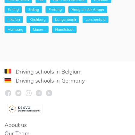
Eching
Erding
Freising
Haag an der Amper
Inkofen
Kirchberg
Langenbach
Lerchenfeld
Mainburg
Mauern
Nandlstadt
Driving schools in Belgium
Driving schools in Germany
DSGV
O
Datenschutzkonform
About us
Our Team