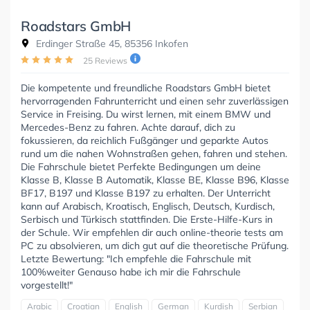
Roadstars GmbH
Erdinger Straße 45, 85356 Inkofen
25 Reviews
Die kompetente und freundliche Roadstars GmbH bietet
hervorragenden Fahrunterricht und einen sehr zuverlässigen
Service in Freising. Du wirst lernen, mit einem BMW und
Mercedes-Benz zu fahren. Achte darauf, dich zu
fokussieren, da reichlich Fußgänger und geparkte Autos
rund um die nahen Wohnstraßen gehen, fahren und stehen.
Die Fahrschule bietet Perfekte Bedingungen um deine
Klasse B, Klasse B Automatik, Klasse BE, Klasse B96, Klasse
BF17, B197 und Klasse B197 zu erhalten. Der Unterricht
kann auf Arabisch, Kroatisch, Englisch, Deutsch, Kurdisch,
Serbisch und Türkisch stattfinden. Die Erste-Hilfe-Kurs in
der Schule. Wir empfehlen dir auch online-theorie tests am
PC zu absolvieren, um dich gut auf die theoretische Prüfung.
Letzte Bewertung: "Ich empfehle die Fahrschule mit
100%weiter Genauso habe ich mir die Fahrschule
vorgestellt!"
Arabic
Croatian
English
German
Kurdish
Serbian