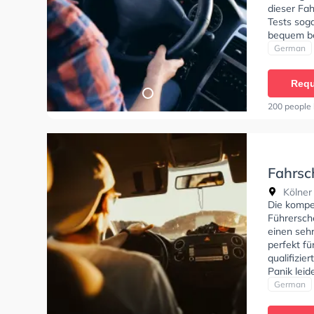
dieser Fah
Tests sog
bequem be
Fahrschule
German
und es ist
empfehle 
Requ
lohnt. Ich
200 people 
Fahrsc
Führer
Kölner 
Die kompe
Führersche
einen sehr
perfekt fü
qualifizie
Panik leid
der Nervo
German