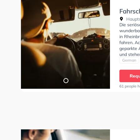
Fahrsc
Haupts
Die seriö
wunderbar
in Rheinbr
fahren. Ac
geparkte 
und stehe
Klasse A1,
German
Klasse A2
Fahrschul
Requ
anfragen.
61 people h