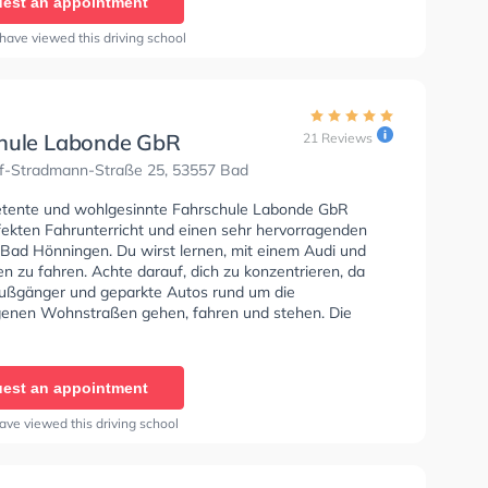
est an appointment
have viewed this driving school
hule Labonde GbR
21 Reviews
f-Stradmann-Straße 25, 53557 Bad
tente und wohlgesinnte Fahrschule Labonde GbR
rfekten Fahrunterricht und einen sehr hervorragenden
n Bad Hönningen. Du wirst lernen, mit einem Audi und
 zu fahren. Achte darauf, dich zu konzentrieren, da
 Fußgänger und geparkte Autos rund um die
enen Wohnstraßen gehen, fahren und stehen. Die
e bietet Exzellente Bedingungen um deine Klasse A1,
 Klasse A, Klasse BE, Klasse AM, Klasse BF17, Klasse A2
 Prüfbescheinigung zu erhalten. In der Fahrschule
est an appointment
bR Sie können einen Termin online anfragen.
ave viewed this driving school