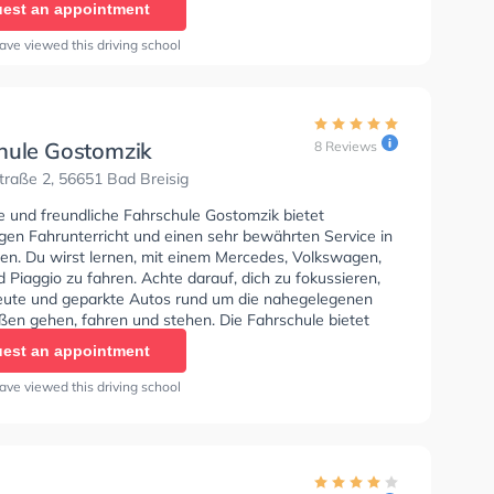
est an appointment
ave viewed this driving school
hule Gostomzik
8 Reviews
traße 2, 56651 Bad Breisig
e und freundliche Fahrschule Gostomzik bietet
gen Fahrunterricht und einen sehr bewährten Service in
sen. Du wirst lernen, mit einem Mercedes, Volkswagen,
Piaggio zu fahren. Achte darauf, dich zu fokussieren,
Leute und geparkte Autos rund um die nahegelegenen
en gehen, fahren und stehen. Die Fahrschule bietet
e Bedingungen um deine Klasse A1, Klasse B, Klasse A,
est an appointment
, Klasse B96, Klasse AM, Klasse A2, Klasse C1, Klasse
e C, Klasse CE, Klasse L, Klasse T und Mofa -
ave viewed this driving school
inigung zu erhalten. In der Fahrschule Gostomzik Sie
nen Termin online anfragen.