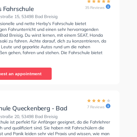
s Fahrschule
35 Reviews
straße 15, 53498 Bad Breisig
sionelle und nette Herby's Fahrschule bietet
gen Fahrunterricht und einen sehr hervorragenden
 Bad Breisig. Du wirst lernen, mit einem SEAT, Honda
ki zu fahren. Achte darauf, dich zu konzentrieren, da
e Leute und geparkte Autos rund um die nahen
en gehen, fahren und stehen. Die Fahrschule bietet
ende Bedingungen um deine Klasse A1, Klasse B,
 Klasse A2 und Klasse L zu erhalten. Letzte Bewertung:
 vor kurzem erfolgreich den Führerschein Klasse A beim
est an appointment
acht. Das ganze Team ist sehr nett und der Unterricht
paß gemacht! Herby ist ein cooler Typ mit viel Geduld
issen! Ich kann diese Fahrschule nur bestens
fehlen👍👍👍"
hule Queckenberg - Bad
7 Reviews
straße 20, 53498 Bad Breisig
hule ist perfekt für Anfänger geeignet, da die Fahrlehrer
 und qualifiziert sind. Sie haben mit Fahrschülern die
t und Panik leiden sehr viel Praxis und wissen, wie man