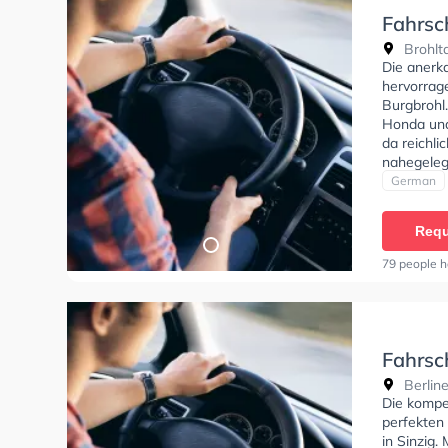
Fahrsc
Brohlta
Die anerk
hervorrage
Burgbrohl
Honda und 
da reichl
nahegeleg
Fahrschul
German
A1, Klasse
A2, Klasse
Requ
und Mofa -
Gostomzik
79 people h
Fahrsc
Berline
Die kompe
perfekten
in Sinzig.