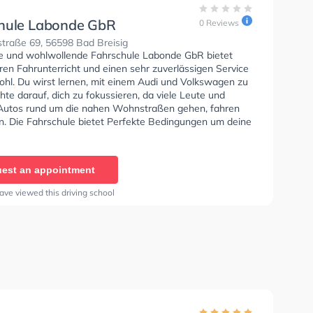
hule Labonde GbR
0 Reviews
traße 69, 56598 Bad Breisig
se und wohlwollende Fahrschule Labonde GbR bietet
en Fahrunterricht und einen sehr zuverlässigen Service
ohl. Du wirst lernen, mit einem Audi und Volkswagen zu
hte darauf, dich zu fokussieren, da viele Leute und
Autos rund um die nahen Wohnstraßen gehen, fahren
n. Die Fahrschule bietet Perfekte Bedingungen um deine
 Klasse B, Klasse A, Klasse BE, Klasse AM, Klasse BF17,
 und Mofa - Prüfbescheinigung zu erhalten. In der
e Labonde GbR Sie können einen Termin online
est an appointment
ave viewed this driving school