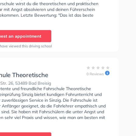
rschule wirst du die theoretischen und praktischen
ar mit Angst absolvieren und deinen Führerschein
kommen. Letzte Bewertung: "Das ist das beste
 die ich je besucht habe. Die Fahrlehrer sind voll korrekt
 ganz leicht zu verstehen bzw. fahren lernen. Ich
es weiter diese Fahrschule zu besuchen weil es sich
est an appointment
 bin sehr zufriedene."
have viewed this driving school
hule Theoretische
0 Reviews
scheinprüfung Sinzig
Str. 26, 53489 Bad Breisig
tente und freundliche Fahrschule Theoretische
inprüfung Sinzig bietet kundigen Fahrunterricht und
 zuverlässigen Service in Sinzig. Die Fahrschule ist
r Anfänger geeignet, da die Fahrlehrer empathisch und
rt sind. Sie haben mit Fahrschülern die unter Angst und
en sehr viel Praxis und wissen, wie man am besten mit
sität beim Autofahren umgehen muss.