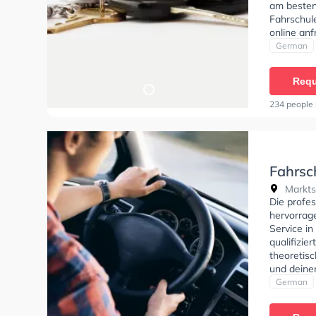
am besten
Fahrschul
online anf
German
Requ
234 people 
Fahrsc
Markts
Die profes
hervorrag
Service i
qualifizie
theoretis
und deine
in der Sch
German
online anf