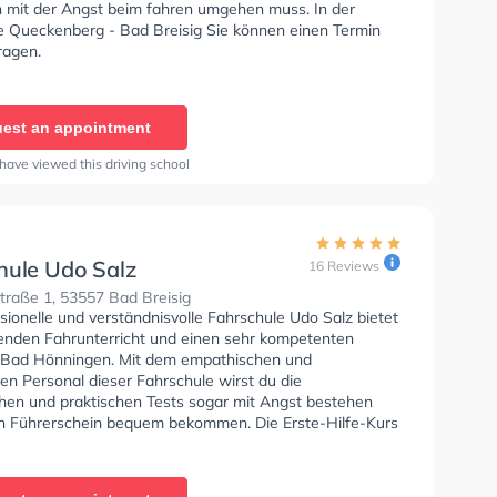
 mit der Angst beim fahren umgehen muss. In der
e Queckenberg - Bad Breisig Sie können einen Termin
ragen.
est an appointment
have viewed this driving school
hule Udo Salz
16 Reviews
traße 1, 53557 Bad Breisig
sionelle und verständnisvolle Fahrschule Udo Salz bietet
enden Fahrunterricht und einen sehr kompetenten
n Bad Hönningen. Mit dem empathischen und
rten Personal dieser Fahrschule wirst du die
chen und praktischen Tests sogar mit Angst bestehen
n Führerschein bequem bekommen. Die Erste-Hilfe-Kurs
ule. In der Fahrschule Udo Salz Sie können einen Termin
ragen.