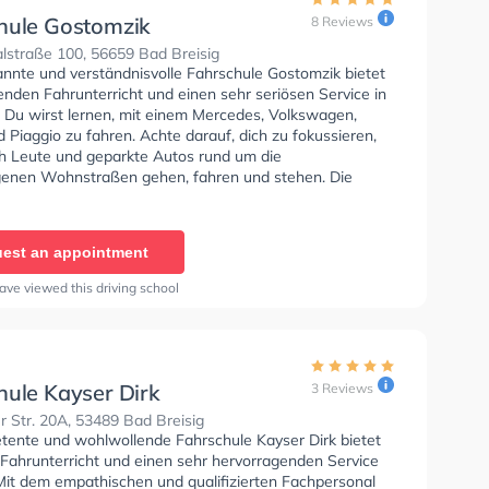
hule Gostomzik
8 Reviews
lstraße 100, 56659 Bad Breisig
annte und verständnisvolle Fahrschule Gostomzik bietet
nden Fahrunterricht und einen sehr seriösen Service in
. Du wirst lernen, mit einem Mercedes, Volkswagen,
Piaggio zu fahren. Achte darauf, dich zu fokussieren,
ich Leute und geparkte Autos rund um die
enen Wohnstraßen gehen, fahren und stehen. Die
e bietet Hervorragende Bedingungen um deine Klasse
 B, Klasse A, Klasse BE, Klasse B96, Klasse AM, Klasse
 C1, Klasse C1E, Klasse C, Klasse CE, Klasse L, Klasse T
est an appointment
 Prüfbescheinigung zu erhalten. In der Fahrschule
 Sie können einen Termin online anfragen.
ave viewed this driving school
hule Kayser Dirk
3 Reviews
r Str. 20A, 53489 Bad Breisig
tente und wohlwollende Fahrschule Kayser Dirk bietet
 Fahrunterricht und einen sehr hervorragenden Service
 Mit dem empathischen und qualifizierten Fachpersonal