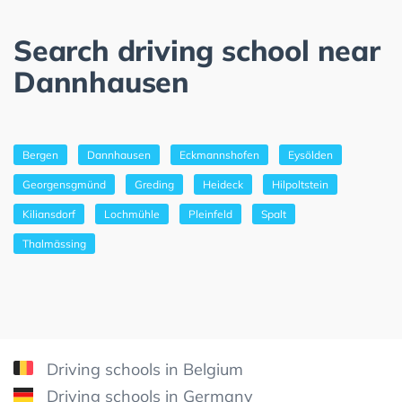
Search driving school near
Dannhausen
Bergen
Dannhausen
Eckmannshofen
Eysölden
Georgensgmünd
Greding
Heideck
Hilpoltstein
Kiliansdorf
Lochmühle
Pleinfeld
Spalt
Thalmässing
Driving schools in Belgium
Driving schools in Germany