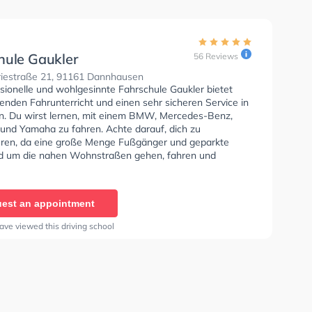
hule Gaukler
56 Reviews
riestraße 21, 91161 Dannhausen
sionelle und wohlgesinnte Fahrschule Gaukler bietet
enden Fahrunterricht und einen sehr sicheren Service in
ein. Du wirst lernen, mit einem BMW, Mercedes-Benz,
und Yamaha zu fahren. Achte darauf, dich zu
eren, da eine große Menge Fußgänger und geparkte
d um die nahen Wohnstraßen gehen, fahren und
ie Fahrschule bietet Herausragende Bedingungen um
se A1, Klasse B, Klasse A, Klasse BE, Klasse B96,
, Klasse BF17, Klasse A2, Klasse C1, Klasse C1E, Klasse
est an appointment
CE, Klasse L, Klasse T und Mofa - Prüfbescheinigung zu
Wir empfehlen dir auch online-theorie tests am PC zu
ave viewed this driving school
n, um dich gut auf die theoretische Prüfung.