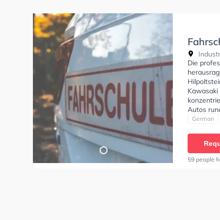
Fahrsc
Indust
Die profes
herausrag
Hilpoltst
Kawasaki 
konzentri
Autos run
stehen. D
German
deine Klas
Klasse AM
Requ
C, Klasse 
erhalten. 
59 people h
absolviere