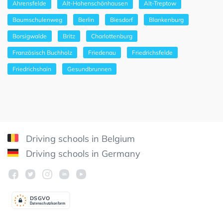
Ahrensfelde
Alt-Hohenschönhausen
Alt-Treptow
Baumschulenweg
Berlin
Biesdorf
Blankenburg
Borsigwalde
Britz
Charlottenburg
Französisch Buchholz
Friedenau
Friedrichsfelde
Friedrichshain
Gesundbrunnen
Driving schools in Belgium
Driving schools in Germany
DSGV
O
Datenschutzkonform