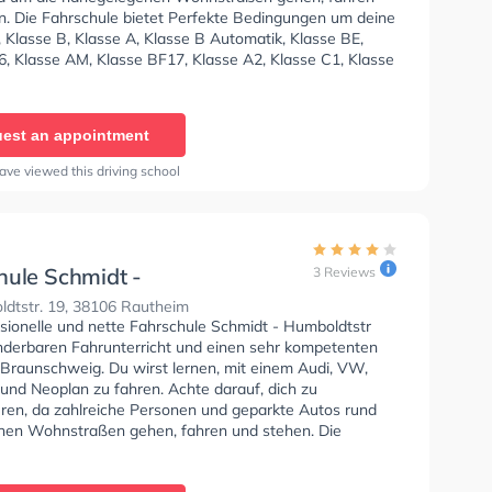
n. Die Fahrschule bietet Perfekte Bedingungen um deine
 Klasse B, Klasse A, Klasse B Automatik, Klasse BE,
6, Klasse AM, Klasse BF17, Klasse A2, Klasse C1, Klasse
e C, Klasse CE, Klasse D1, Klasse DE1, Klasse D, Klasse
 L, Klasse T und B-Handicap zu erhalten. Die Erste-
 in der Schule. In der Fahrschule Schmidt - Jenastieg
est an appointment
n einen Termin online anfragen.
ave viewed this driving school
hule Schmidt -
3 Reviews
dtstr
dtstr. 19, 38106 Rautheim
ssionelle und nette Fahrschule Schmidt - Humboldtstr
nderbaren Fahrunterricht und einen sehr kompetenten
 Braunschweig. Du wirst lernen, mit einem Audi, VW,
und Neoplan zu fahren. Achte darauf, dich zu
eren, da zahlreiche Personen und geparkte Autos rund
hen Wohnstraßen gehen, fahren und stehen. Die
e bietet Herausragende Bedingungen um deine Klasse
 B, Klasse A, Klasse BE, Klasse B96, Klasse AM, Klasse