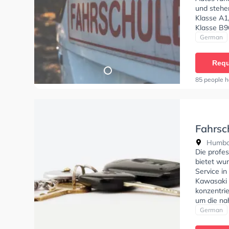
und stehe
Klasse A1,
Klasse B9
C1E, Klass
German
DE, Klasse
Hilfe-Kurs
Requ
Sie könne
85 people h
Fahrsc
Humbol
Humbol
Die profe
bietet wu
Service in
Kawasaki 
konzentri
um die na
Fahrschul
German
A1, Klasse