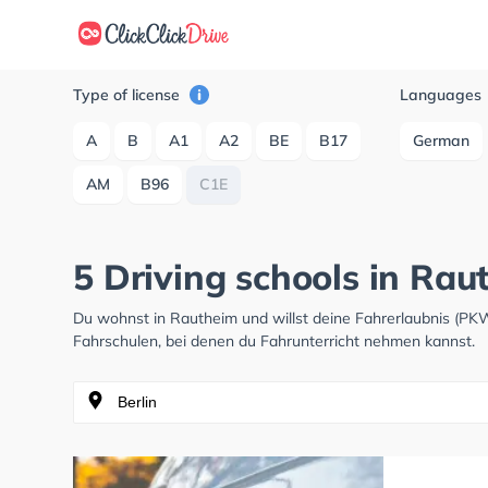
Type of license
Languages
A
B
A1
A2
BE
B17
German
AM
B96
C1E
5 Driving schools in Rau
Du wohnst in Rautheim und willst deine Fahrerlaubnis (PK
Fahrschulen, bei denen du Fahrunterricht nehmen kannst.