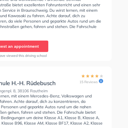
traße bietet exzellenten Fahrunterricht und einen sehr
 Service in Braunschweig. Du wirst lernen, mit einem
und Kawasaki zu fahren. Achte darauf, dich zu
eren, da viele Personen und geparkte Autos rund um die
nstraßen gehen, fahren und stehen. Die Fahrschule
rausragende Bedingungen um deine Klasse A1, Klasse
A, Klasse B Automatik, Klasse BE, Klasse B96, Klasse
e BF17, Klasse A2, Klasse C1, Klasse C1E, Klasse C,
est an appointment
 Klasse D1, Klasse DE1, Klasse D, Klasse DE, Mofa -
einigung und B-Handicap zu erhalten. Die Erste-Hilfe-
ave viewed this driving school
er Schule. In der Fahrschule Schmidt - Humboldtstraße
n einen Termin online anfragen.
hule H.-H. Rüdebusch
15 Reviews
ngenpl. 8, 38106 Rautheim
lernen, mit einem Mercedes-Benz, Volkswagen und
fahren. Achte darauf, dich zu konzentrieren, da
e Personen und geparkte Autos rund um die nahen
en gehen, fahren und stehen. Die Fahrschule bietet
e Bedingungen um deine Klasse A1, Klasse B, Klasse A,
, Klasse B96, Klasse AM, Klasse BF17, Klasse A2, Klasse