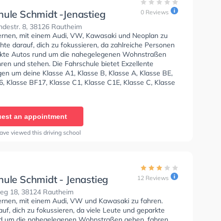
hule Schmidt -Jenastieg
0 Reviews
destr. 8, 38126 Rautheim
lernen, mit einem Audi, VW, Kawasaki und Neoplan zu
hte darauf, dich zu fokussieren, da zahlreiche Personen
kte Autos rund um die nahegelegenen Wohnstraßen
ren und stehen. Die Fahrschule bietet Exzellente
en um deine Klasse A1, Klasse B, Klasse A, Klasse BE,
, Klasse BF17, Klasse C1, Klasse C1E, Klasse C, Klasse
 D1, Klasse DE1, Klasse D, Klasse DE, Klasse L, Klasse T,
üfbescheinigung und B-Handicap zu erhalten. Die Erste-
 in der Schule. In der Fahrschule Schmidt -Jenastieg Sie
est an appointment
nen Termin online anfragen.
ave viewed this driving school
hule Schmidt - Jenastieg
12 Reviews
ieg 18, 38124 Rautheim
lernen, mit einem Audi, VW und Kawasaki zu fahren.
uf, dich zu fokussieren, da viele Leute und geparkte
d um die nahegelegenen Wohnstraßen gehen, fahren