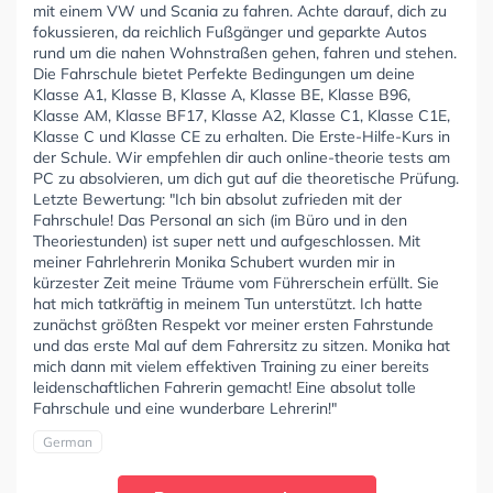
mit einem VW und Scania zu fahren. Achte darauf, dich zu
fokussieren, da reichlich Fußgänger und geparkte Autos
rund um die nahen Wohnstraßen gehen, fahren und stehen.
Die Fahrschule bietet Perfekte Bedingungen um deine
Klasse A1, Klasse B, Klasse A, Klasse BE, Klasse B96,
Klasse AM, Klasse BF17, Klasse A2, Klasse C1, Klasse C1E,
Klasse C und Klasse CE zu erhalten. Die Erste-Hilfe-Kurs in
der Schule. Wir empfehlen dir auch online-theorie tests am
PC zu absolvieren, um dich gut auf die theoretische Prüfung.
Letzte Bewertung: "Ich bin absolut zufrieden mit der
Fahrschule! Das Personal an sich (im Büro und in den
Theoriestunden) ist super nett und aufgeschlossen. Mit
meiner Fahrlehrerin Monika Schubert wurden mir in
kürzester Zeit meine Träume vom Führerschein erfüllt. Sie
hat mich tatkräftig in meinem Tun unterstützt. Ich hatte
zunächst größten Respekt vor meiner ersten Fahrstunde
und das erste Mal auf dem Fahrersitz zu sitzen. Monika hat
mich dann mit vielem effektiven Training zu einer bereits
leidenschaftlichen Fahrerin gemacht! Eine absolut tolle
Fahrschule und eine wunderbare Lehrerin!"
German