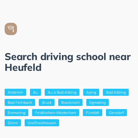
Search driving school near
Heufeld
Alsterloh
Au
Au b Bad Aibling
Aying
Bad Aibling
Bad Feilnbach
Bruck
Bruckmühl
Egmating
Emmering
Feldkirchen-Westerham
Fürstätt
Gersdorf
Glonn
Großholzhausen