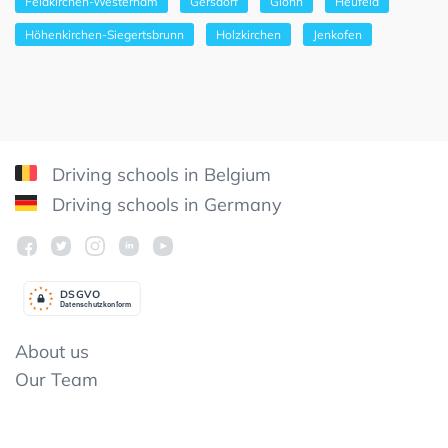
Feldkirchen-Westerham
Gersdorf
Glonn
Heufeld
Höhenkirchen-Siegertsbrunn
Holzkirchen
Jenkofen
Driving schools in Belgium
Driving schools in Germany
DSGV
O
Datenschutzkonform
About us
Our Team