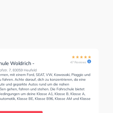
hule Woldrich -
47 Reviews
moor
fstr. 7, 83059 Heufeld
lernen, mit einem Ford, SEAT, VW, Kawasaki, Piaggio und
fahren. Achte darauf, dich zu konzentrieren, da eine
te und geparkte Autos rund um die nahen
en gehen, fahren und stehen. Die Fahrschule bietet
Bedingungen um deine Klasse A1, Klasse B, Klasse A,
Automatik, Klasse BE, Klasse B96, Klasse AM und Klasse
lten. In der Fahrschule Woldrich - Kolbermoor Sie
nen Termin online anfragen.