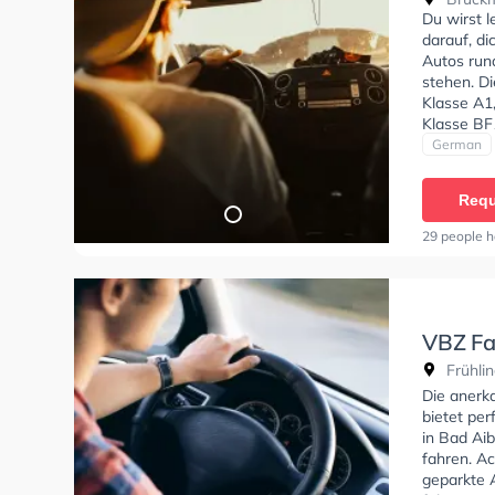
Du wirst 
darauf, di
Autos run
stehen. D
Klasse A1,
Klasse BF1
CE, Klass
German
erhalten. 
auch onlin
Requ
die theore
Bruckmühl
29 people h
VBZ Fa
Frühlin
Die anerk
bietet pe
in Bad Ai
fahren. Ac
geparkte 