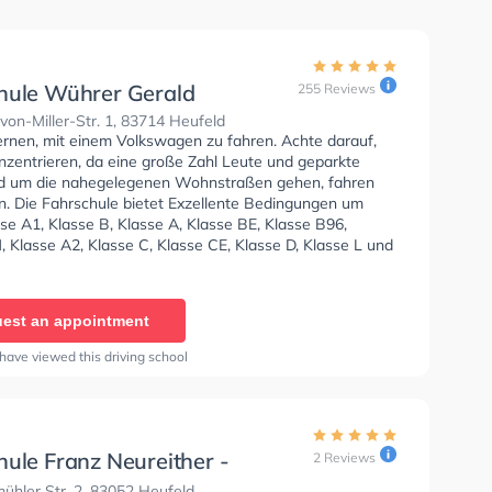
hule Wührer Gerald
255 Reviews
on-Miller-Str. 1, 83714 Heufeld
lernen, mit einem Volkswagen zu fahren. Achte darauf,
nzentrieren, da eine große Zahl Leute und geparkte
d um die nahegelegenen Wohnstraßen gehen, fahren
n. Die Fahrschule bietet Exzellente Bedingungen um
se A1, Klasse B, Klasse A, Klasse BE, Klasse B96,
 Klasse A2, Klasse C, Klasse CE, Klasse D, Klasse L und
u erhalten. Die Erste-Hilfe-Kurs in der Schule. In der
e Wührer Gerald Sie können einen Termin online
est an appointment
have viewed this driving school
hule Franz Neureither -
2 Reviews
ühler Str
hler Str. 2, 83052 Heufeld