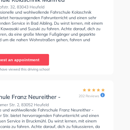
fstr. 32, 83043 Heufeld
ssionelle und wohlwollende Fahrschule Kolaschnik
ietet herausragenden Fahrunterricht und einen sehr
nden Service in Bad Aibling. Du wirst lernen, mit einem
 Kawasaki und Suzuki zu fahren. Achte darauf, dich zu
eren, da eine große Menge Fußgänger und geparkte
d um die nahen Wohnstraßen gehen, fahren und
ie Fahrschule bietet Hervorragende Bedingungen um
se A1, Klasse B, Klasse A, Klasse BE, Klasse B96,
 Klasse A2, Klasse C1, Klasse C1E, Klasse C, Klasse CE,
est an appointment
nd Klasse T zu erhalten.
have viewed this driving school
hule Franz Neureither -
202 Reviews
mer Str.
mer Str. 2, 83052 Heufeld
se und wohlwollende Fahrschule Franz Neureither -
 Str. bietet hervorragenden Fahrunterricht und einen
sen Service in Bruckmühl. Du wirst lernen, mit einem
ania zu fahren. Achte darauf, dich zu fokussieren, da