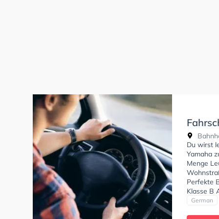
Fahrsc
Kolber
Bahnho
Du wirst 
Yamaha zu 
Menge Leu
Wohnstraß
Perfekte 
Klasse B 
A2 zu erha
German
können ei