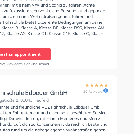
lernen, mit einem VW und Scania zu fahren. Achte
ch zu fokussieren, da zahlreiche Personen und geparkte
d um die nahen Wohnstraßen gehen, fahren und
ie Fahrschule bietet Exzellente Bedingungen um deine
 Klasse B, Klasse A, Klasse BE, Klasse B96, Klasse AM,
7, Klasse A2, Klasse C1, Klasse C1E, Klasse C, Klasse
e D1 und Klasse DE1, Klasse D und Klasse DE zu
Die Erste-Hilfe-Kurs in der Schule. Wir empfehlen dir
e-theorie tests am PC zu absolvieren, um dich gut auf
est an appointment
tische Prüfung. In der Fahrschule Franz Neureither -
er Str Sie können einen Termin online anfragen.
ave viewed this driving school
hrschule Edbauer GmbH
10 Reviews
gstraße 1, 83043 Heufeld
annte und freundliche VBZ Fahrschule Edbauer GmbH
rfekten Fahrunterricht und einen sehr bewährten Service
bling. Du wirst lernen, mit einem Mercedes und Man zu
hte darauf, dich zu konzentrieren, da reichlich Leute und
Autos rund um die nahegelegenen Wohnstraßen gehen,