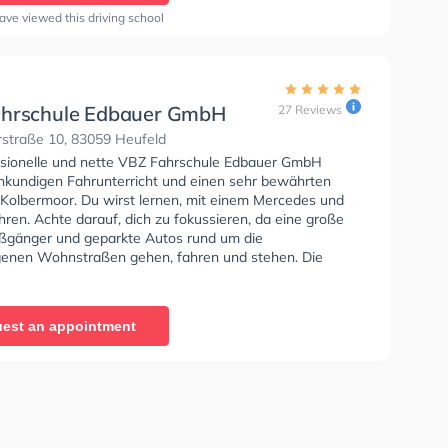
 in der Schule. In der Fahrschule Franz Neureither -
ave viewed this driving school
am Sie können einen Termin online anfragen.
hrschule Edbauer GmbH
27 Reviews
rstraße 10, 83059 Heufeld
ssionelle und nette VBZ Fahrschule Edbauer GmbH
chkundigen Fahrunterricht und einen sehr bewährten
n Kolbermoor. Du wirst lernen, mit einem Mercedes und
ren. Achte darauf, dich zu fokussieren, da eine große
gänger und geparkte Autos rund um die
enen Wohnstraßen gehen, fahren und stehen. Die
e bietet Hervorragende Bedingungen um deine Klasse
 B, Klasse A, Klasse BE, Klasse B96, Klasse AM, Klasse
se A2, Klasse C1, Klasse C1E, Klasse C, Klasse CE,
est an appointment
 Klasse DE1, Klasse D, Klasse DE, Klasse L, Klasse T und
üfbescheinigung zu erhalten.