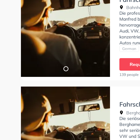
Bahnho
Die profe
Manfred b
hervorrage
Audi, VW,
konzentri
Autos run
stehen. D
German
deine Klas
Klasse AM,
Requ
Klasse L u
139 people 
Fahrsc
Bergha
Bergha
Die seriö
Berghamer
sehr seriö
VW und Sc