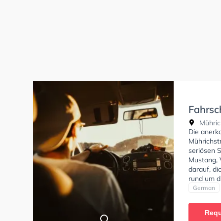
Fahrsc
Mühric
Mühric
Die anerk
Mührichstr
seriösen 
Mustang, 
darauf, di
rund um d
Fahrschul
German
Klasse B, 
Klasse C1,
Requ
und Mofa -