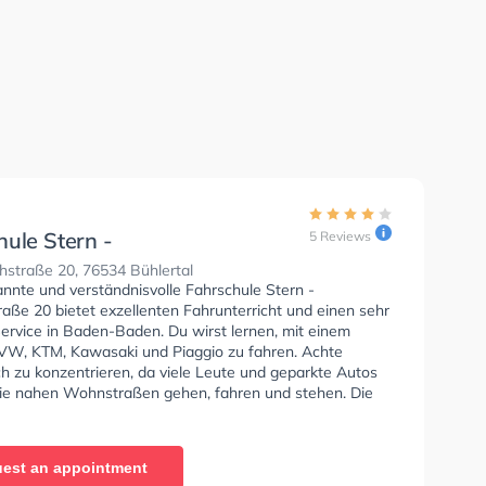
hule Stern -
5 Reviews
hstraße 20
hstraße 20, 76534 Bühlertal
annte und verständnisvolle Fahrschule Stern -
aße 20 bietet exzellenten Fahrunterricht und einen sehr
Service in Baden-Baden. Du wirst lernen, mit einem
VW, KTM, Kawasaki und Piaggio zu fahren. Achte
ch zu konzentrieren, da viele Leute und geparkte Autos
ie nahen Wohnstraßen gehen, fahren und stehen. Die
e bietet Exzellente Bedingungen um deine Klasse A1,
Klasse A, Klasse BE, Klasse B96, Klasse AM, Klasse A2,
 Klasse C1E, Klasse C, Klasse CE, Klasse L, Klasse T
est an appointment
 Prüfbescheinigung zu erhalten. In der Fahrschule