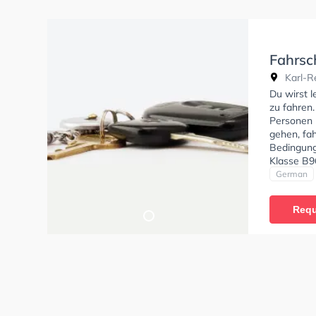
Fahrsc
Karl-Re
Du wirst 
zu fahren.
Personen 
gehen, fah
Bedingung
Klasse B9
C1E, Klass
German
der Schule
absolviere
Requ