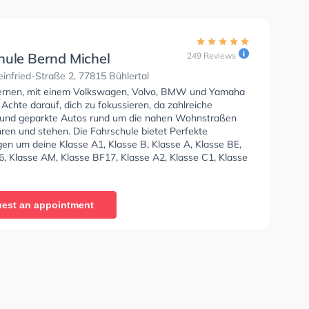
hule Bernd Michel
249 Reviews
infried-Straße 2, 77815 Bühlertal
lernen, mit einem Volkswagen, Volvo, BMW und Yamaha
 Achte darauf, dich zu fokussieren, da zahlreiche
und geparkte Autos rund um die nahen Wohnstraßen
ren und stehen. Die Fahrschule bietet Perfekte
en um deine Klasse A1, Klasse B, Klasse A, Klasse BE,
6, Klasse AM, Klasse BF17, Klasse A2, Klasse C1, Klasse
e C und Klasse CE zu erhalten. Die Erste-Hilfe-Kurs in
. Wir empfehlen dir auch online-theorie tests am PC zu
n, um dich gut auf die theoretische Prüfung.
est an appointment