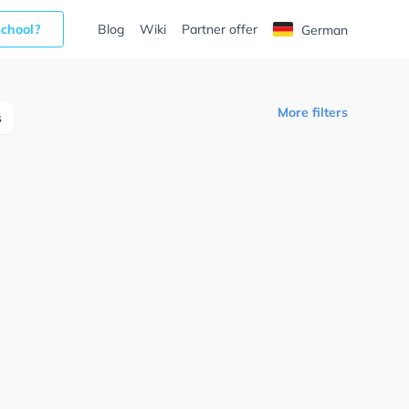
school?
Blog
Wiki
Partner offer
German
More filters
s