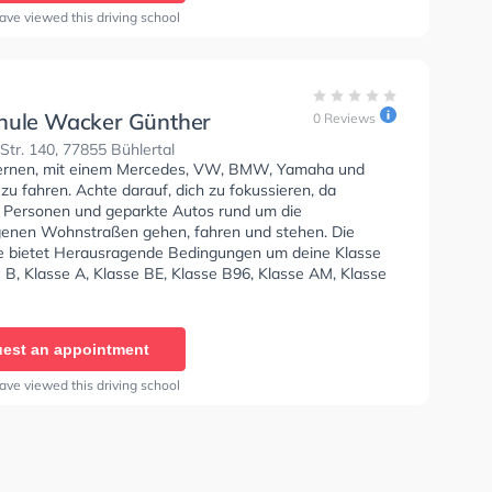
ührichstraße 20 Sie können einen Termin online
ave viewed this driving school
hule Wacker Günther
0 Reviews
tr. 140, 77855 Bühlertal
lernen, mit einem Mercedes, VW, BMW, Yamaha und
u fahren. Achte darauf, dich zu fokussieren, da
e Personen und geparkte Autos rund um die
enen Wohnstraßen gehen, fahren und stehen. Die
e bietet Herausragende Bedingungen um deine Klasse
 B, Klasse A, Klasse BE, Klasse B96, Klasse AM, Klasse
 C1, Klasse C1E, Klasse C, Klasse CE, Klasse T und
üfbescheinigung zu erhalten. In der Fahrschule Wacker
ie können einen Termin online anfragen.
est an appointment
ave viewed this driving school