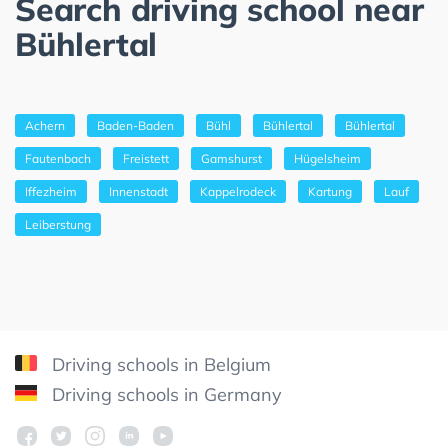
Search driving school near
Bühlertal
Achern
Baden-Baden
Bühl
Bühlertal
Bühlertal
Fautenbach
Freistett
Gamshurst
Hügelsheim
Iffezheim
Innenstadt
Kappelrodeck
Kartung
Lauf
Leiberstung
Driving schools in Belgium
Driving schools in Germany