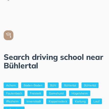
Search driving school near
Bühlertal
Achern
Baden-Baden
Bühl
Bühlertal
Bühlertal
Fautenbach
Freistett
Gamshurst
Hügelsheim
Iffezheim
Innenstadt
Kappelrodeck
Kartung
Lauf