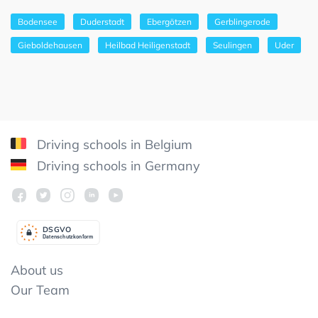
Bodensee
Duderstadt
Ebergötzen
Gerblingerode
Gieboldehausen
Heilbad Heiligenstadt
Seulingen
Uder
Driving schools in Belgium
Driving schools in Germany
DSGV
O
Datenschutzkonform
About us
Our Team