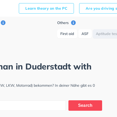
Learn theory on the PC
Are you driving 
Others
First aid
ASF
Aptitude tes
rman in Duderstadt with
PKW, LKW, Motorrad) bekommen? In deiner Nähe gibt es 0
Search