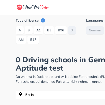
Type of license
Languages
A
B
A1
BE
B96
D
German
AM
B17
0 Driving schools in Ge
Aptitude test
Du wohnst in Duderstadt und willst deine Fahrerlaubnis (
Fahrschulen, bei denen du Fahrunterricht nehmen kannst.