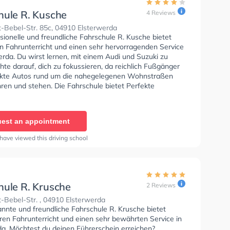
hule R. Kusche
4 Reviews
-Bebel-Str. 85c, 04910 Elsterwerda
sionelle und freundliche Fahrschule R. Kusche bietet
en Fahrunterricht und einen sehr hervorragenden Service
erda. Du wirst lernen, mit einem Audi und Suzuki zu
hte darauf, dich zu fokussieren, da reichlich Fußgänger
kte Autos rund um die nahegelegenen Wohnstraßen
ren und stehen. Die Fahrschule bietet Perfekte
en um deine Klasse A1, Klasse B, Klasse AM und
17 zu erhalten.
est an appointment
have viewed this driving school
hule R. Krusche
2 Reviews
-Bebel-Str. , 04910 Elsterwerda
annte und freundliche Fahrschule R. Krusche bietet
en Fahrunterricht und einen sehr bewährten Service in
da. Möchtest du deinen Führerschein erreichen?