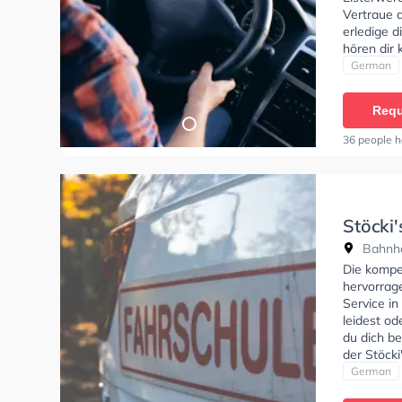
Vertraue d
erledige d
hören dir 
bieten dir
German
Requ
36 people h
Stöcki'
Bahnho
Die kompe
hervorrag
Service i
leidest od
du dich be
der Stöcki
anfragen.
German