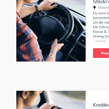
Stöcki'
Elsterw
Du wirst l
konzentri
um die na
Die Fahrs
Klasse B, 
Driving Sc
German
Requ
Knoblo