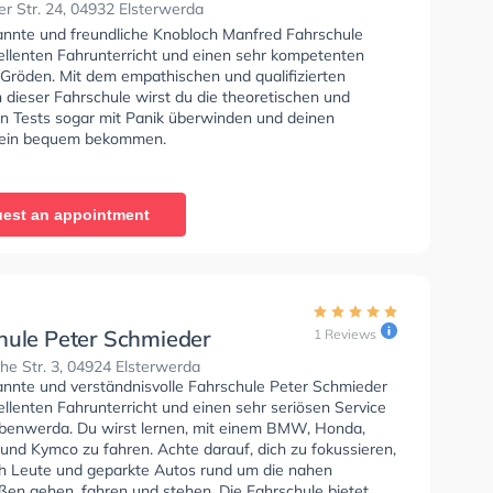
r Str. 24, 04932 Elsterwerda
annte und freundliche Knobloch Manfred Fahrschule
zellenten Fahrunterricht und einen sehr kompetenten
 Gröden. Mit dem empathischen und qualifizierten
 dieser Fahrschule wirst du die theoretischen und
en Tests sogar mit Panik überwinden und deinen
hein bequem bekommen.
est an appointment
hule Peter Schmieder
1 Reviews
e Str. 3, 04924 Elsterwerda
annte und verständnisvolle Fahrschule Peter Schmieder
ellenten Fahrunterricht und einen sehr seriösen Service
ebenwerda. Du wirst lernen, mit einem BMW, Honda,
und Kymco zu fahren. Achte darauf, dich zu fokussieren,
ich Leute und geparkte Autos rund um die nahen
en gehen, fahren und stehen. Die Fahrschule bietet