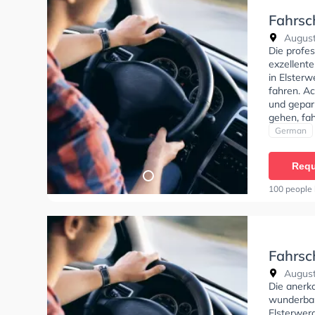
Fahrsc
August
Die profes
exzellent
in Elsterw
fahren. Ac
und gepar
gehen, fah
Bedingung
German
Klasse BF
Requ
100 people 
Fahrsc
August
Die anerk
wunderbar
Elsterwer