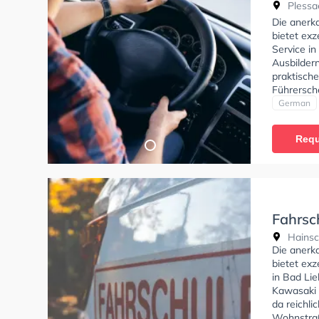
Plessae
Die anerk
bietet ex
Service in
Ausbildern
praktisch
Führersc
German
Requ
Fahrsc
Hainsch
Die anerk
bietet exz
in Bad Li
Kawasaki 
da reichl
Wohnstraß