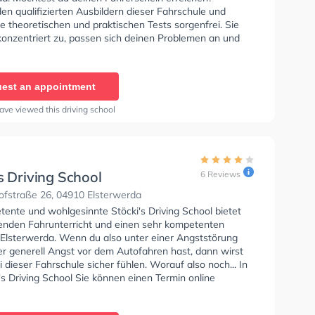
en qualifizierten Ausbildern dieser Fahrschule und
ie theoretischen und praktischen Tests sorgenfrei. Sie
konzentriert zu, passen sich deinen Problemen an und
 eine Lernerfahrung.
est an appointment
ave viewed this driving school
s Driving School
6 Reviews
fstraße 26, 04910 Elsterwerda
tente und wohlgesinnte Stöcki's Driving School bietet
enden Fahrunterricht und einen sehr kompetenten
n Elsterwerda. Wenn du also unter einer Angststörung
er generell Angst vor dem Autofahren hast, dann wirst
i dieser Fahrschule sicher fühlen. Worauf also noch... In
's Driving School Sie können einen Termin online