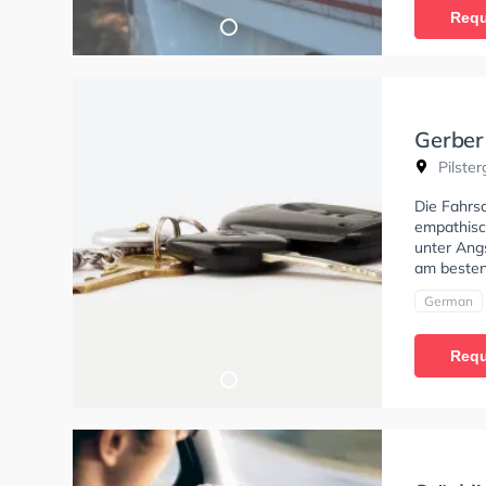
Requ
Gerber
Pilster
Die Fahrsc
empathisch
unter Angs
am besten
German
Requ