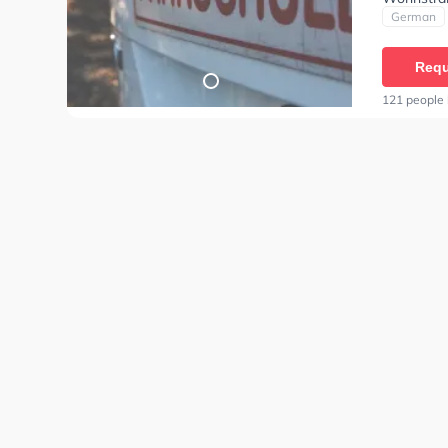
Herausrag
German
Klasse A, 
Fahrschul
Requ
anfragen.
121 people 