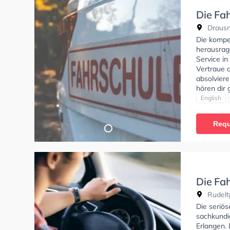
Die Fa
Drausni
Die kompe
herausrag
Service i
Vertraue d
absolviere
hören dir
dir eine 
English
Englisch 
kompetent
Requ
nicht auf
Die Fa
Rudeltp
Die seriös
sachkundi
Erlangen.