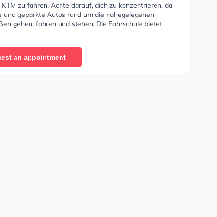
TM zu fahren. Achte darauf, dich zu konzentrieren, da
te und geparkte Autos rund um die nahegelegenen
en gehen, fahren und stehen. Die Fahrschule bietet
ende Bedingungen um deine Klasse A1, Klasse B,
 Klasse BE, Klasse B96, Klasse AM, Klasse BF17, Klasse
 C1, Klasse C1E, Klasse C, Klasse CE, Klasse D, Klasse
est an appointment
 L und Klasse T zu erhalten.