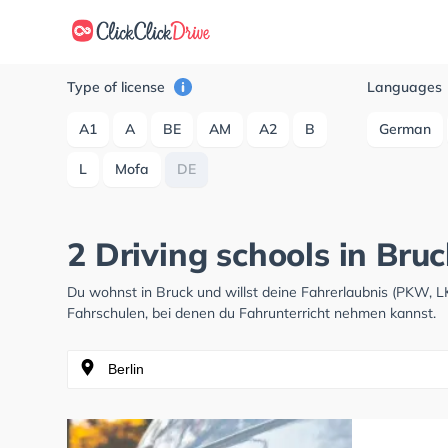
Type of license
Languages
A1
A
BE
AM
A2
B
German
L
Mofa
DE
2 Driving schools in Bru
Du wohnst in Bruck und willst deine Fahrerlaubnis (PKW, 
Fahrschulen, bei denen du Fahrunterricht nehmen kannst.