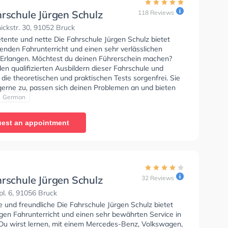
hrschule Jürgen Schulz
118 Reviews
ckstr. 30, 91052 Bruck
tente und nette Die Fahrschule Jürgen Schulz bietet
enden Fahrunterricht und einen sehr verlässlichen
n Erlangen. Möchtest du deinen Führerschein machen?
en qualifizierten Ausbildern dieser Fahrschule und
 die theoretischen und praktischen Tests sorgenfrei. Sie
 gerne zu, passen sich deinen Problemen an und bieten
abgestimmte Lernerfahrung. Der Unterricht kann auf
German
und Deutsch stattfinden. Letzte Bewertung: "Prima und
er Unterricht bei Micha...mit viel Geduld wenn mal was
est an appointment
 Anhieb geklappt hat. Sehr angenehme Atmosphäre!"
hrschule Jürgen Schulz
32 Reviews
l. 6, 91056 Bruck
e und freundliche Die Fahrschule Jürgen Schulz bietet
gen Fahrunterricht und einen sehr bewährten Service in
 Du wirst lernen, mit einem Mercedes-Benz, Volkswagen,