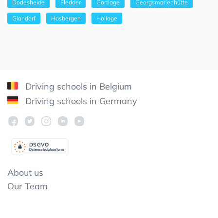
Dodesheide
Fledder
Gartlage
Georgsmarienhütte
Glandorf
Hasbergen
Hollage
Driving schools in Belgium
Driving schools in Germany
DSGV
O
Datenschutzkonform
About us
Our Team