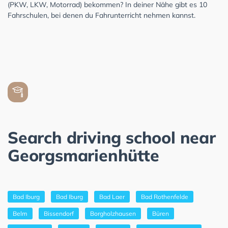
(PKW, LKW, Motorrad) bekommen? In deiner Nähe gibt es 10
Fahrschulen, bei denen du Fahrunterricht nehmen kannst.
Search driving school near
Georgsmarienhütte
Bad Iburg
Bad Iburg
Bad Laer
Bad Rothenfelde
Belm
Bissendorf
Borgholzhausen
Büren