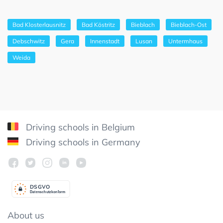
Bad Klosterlausnitz
Bad Köstritz
Bieblach
Bieblach-Ost
Debschwitz
Gera
Innenstadt
Lusan
Untermhaus
Weida
Driving schools in Belgium
Driving schools in Germany
DSGV
O
Datenschutzkonform
About us