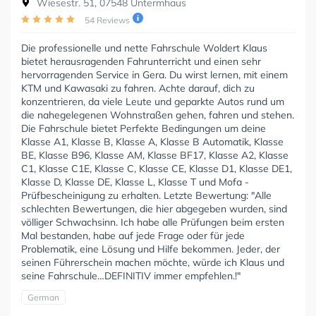
Wiesestr. 51, 07548 Untermhaus
54 Reviews
Die professionelle und nette Fahrschule Woldert Klaus
bietet herausragenden Fahrunterricht und einen sehr
hervorragenden Service in Gera. Du wirst lernen, mit einem
KTM und Kawasaki zu fahren. Achte darauf, dich zu
konzentrieren, da viele Leute und geparkte Autos rund um
die nahegelegenen Wohnstraßen gehen, fahren und stehen.
Die Fahrschule bietet Perfekte Bedingungen um deine
Klasse A1, Klasse B, Klasse A, Klasse B Automatik, Klasse
BE, Klasse B96, Klasse AM, Klasse BF17, Klasse A2, Klasse
C1, Klasse C1E, Klasse C, Klasse CE, Klasse D1, Klasse DE1,
Klasse D, Klasse DE, Klasse L, Klasse T und Mofa -
Prüfbescheinigung zu erhalten. Letzte Bewertung: "Alle
schlechten Bewertungen, die hier abgegeben wurden, sind
völliger Schwachsinn. Ich habe alle Prüfungen beim ersten
Mal bestanden, habe auf jede Frage oder für jede
Problematik, eine Lösung und Hilfe bekommen. Jeder, der
seinen Führerschein machen möchte, würde ich Klaus und
seine Fahrschule…DEFINITIV immer empfehlen.!"
German