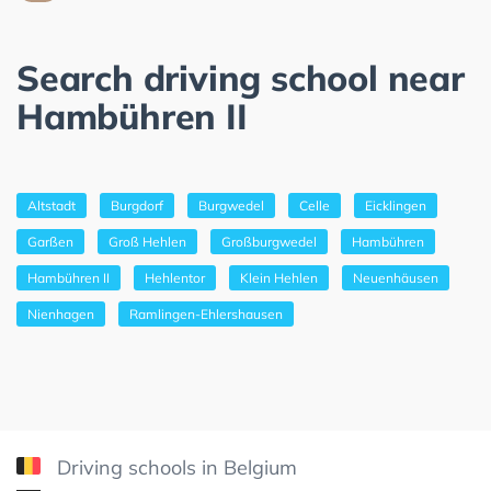
Search driving school near
Hambühren II
Altstadt
Burgdorf
Burgwedel
Celle
Eicklingen
Garßen
Groß Hehlen
Großburgwedel
Hambühren
Hambühren II
Hehlentor
Klein Hehlen
Neuenhäusen
Nienhagen
Ramlingen-Ehlershausen
Driving schools in Belgium