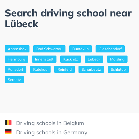
Search driving school near
Lübeck
Ahrensbök
Bad Schwartau
Buntekuh
Gleschendorf
Herrnburg
Innenstadt
Kücknitz
Lübeck
Moisling
Pansdorf
Ratekau
Reinfeld
Scharbeutz
Schlutup
Sereetz
Driving schools in Belgium
Driving schools in Germany