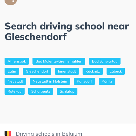
Search driving school near
Gleschendorf
Ahrensbök
Bad Malente-Gremsmühlen
Bad Schwartau
Eutin
Gleschendorf
Innenstadt
Kücknitz
Lübeck
Neustadt
Neustadt in Holstein
Pansdorf
Pönitz
Ratekau
Scharbeutz
Schlutup
Driving schools in Belgium