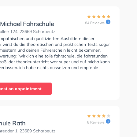
Michael Fahrschule
84 Reviews
allee 124, 23669 Scharbeutz
pathischen und qualifizierten Ausbildern dieser
 wirst du die theoretischen und praktischen Tests sogar
 meistern und deinen Führerschein leicht bekommen.
ertung: "wirklich eine tolle fahrschule, die fahrstunden
aß, der theorieunterricht war super und auf micha kann
verlassen. ich habe nichts aussetzen und empfehle
 fahrschule bröms führerschein zu machen!!!"
est an appointment
hule Rath
8 Reviews
redder 1, 23689 Scharbeutz