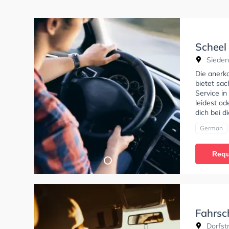
Scheel
Sieden
Die anerk
bietet sac
Service in
leidest od
dich bei d
German
Requ
Fahrsc
Dorfstr