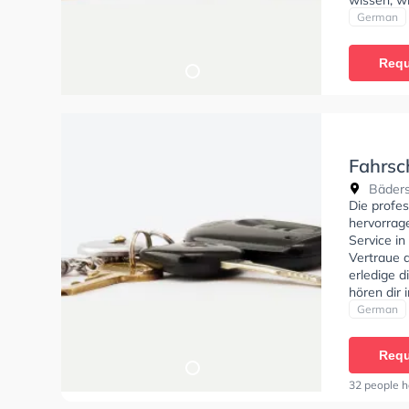
soll.
German
Requ
Fahrsc
Bäders
Die profe
hervorrag
Service i
Vertraue d
erledige d
hören dir
dir eine p
German
Requ
32 people h