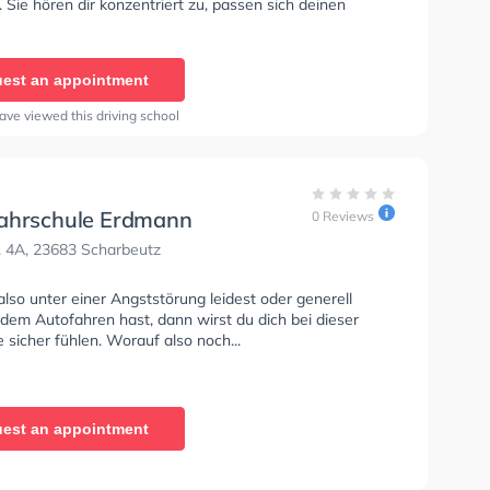
. Sie hören dir konzentriert zu, passen sich deinen
an und bieten dir eine persönliche Lernerfahrung.
est an appointment
ave viewed this driving school
ahrschule Erdmann
0 Reviews
. 4A, 23683 Scharbeutz
so unter einer Angststörung leidest oder generell
dem Autofahren hast, dann wirst du dich bei dieser
 sicher fühlen. Worauf also noch...
est an appointment