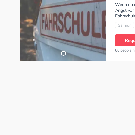
Wenn du al
Angst vor 
Fahrschule
German
Requ
60 people h