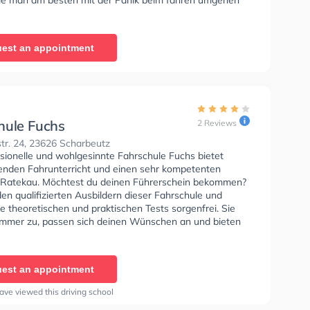
est an appointment
hule Fuchs
2 Reviews
tr. 24, 23626 Scharbeutz
ssionelle und wohlgesinnte Fahrschule Fuchs bietet
enden Fahrunterricht und einen sehr kompetenten
n Ratekau. Möchtest du deinen Führerschein bekommen?
en qualifizierten Ausbildern dieser Fahrschule und
ie theoretischen und praktischen Tests sorgenfrei. Sie
 immer zu, passen sich deinen Wünschen an und bieten
ersönliche Lernerfahrung.
est an appointment
ave viewed this driving school