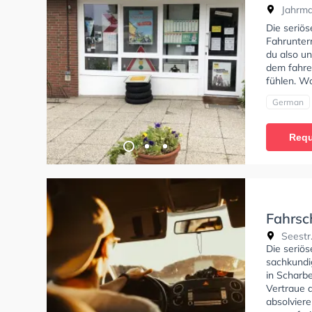
Jahrmar
Die seriös
Fahrunter
du also un
dem fahren
fühlen. Wo
German
Requ
Fahrsc
Seestr
Die seriö
sachkundig
in Scharb
Vertraue d
absolvier