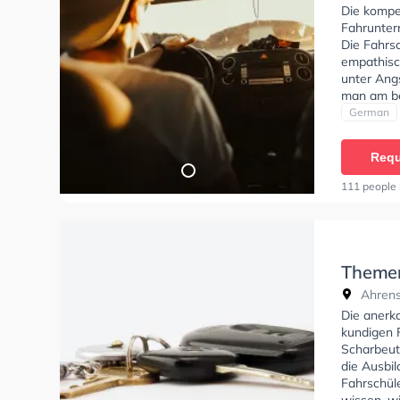
Die kompe
Fahrunter
Die Fahrsc
empathisch
unter Angs
man am be
muss.
German
Requ
111 people 
Themer
Ahrens
Die anerk
kundigen 
Scharbeutz
die Ausbil
Fahrschüle
wissen, w