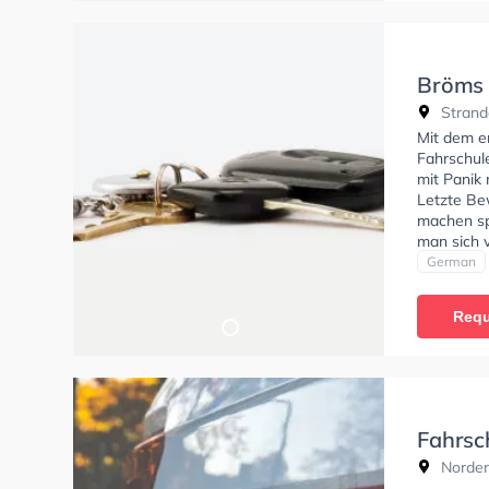
Bröms 
Strand
Mit dem em
Fahrschule
mit Panik
Letzte Bew
machen sp
man sich 
jedem bei
German
Requ
Fahrsc
Norden