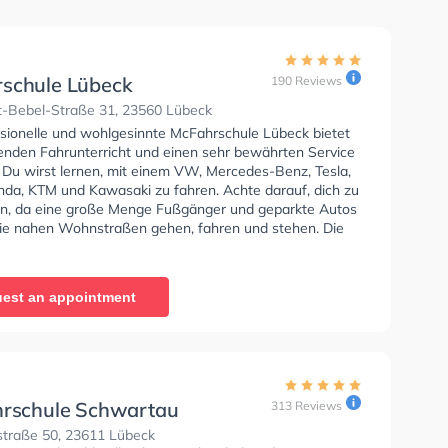
schule Lübeck
190 Reviews
-Bebel-Straße 31, 23560 Lübeck
ssionelle und wohlgesinnte McFahrschule Lübeck bietet
enden Fahrunterricht und einen sehr bewährten Service
. Du wirst lernen, mit einem VW, Mercedes-Benz, Tesla,
a, KTM und Kawasaki zu fahren. Achte darauf, dich zu
en, da eine große Menge Fußgänger und geparkte Autos
ie nahen Wohnstraßen gehen, fahren und stehen. Die
e bietet Hervorragende Bedingungen um deine Klasse
 B, Klasse A, Klasse BE, Klasse B96, Klasse AM, Klasse
sse A2, Mofa - Prüfbescheinigung, B196, Klasse B
est an appointment
, B197, Klasse B197 und Klasse ASF zu erhalten. Die
e-Kurs in der Schule. Wir empfehlen dir auch online-
sts am PC zu absolvieren, um dich gut auf die
che Prüfung. Letzte Bewertung: "Find das die menschen
 nett sind und das man mit den gut reden kann
em ist der Theorie Unterricht gut"
hrschule Schwartau
313 Reviews
traße 50, 23611 Lübeck