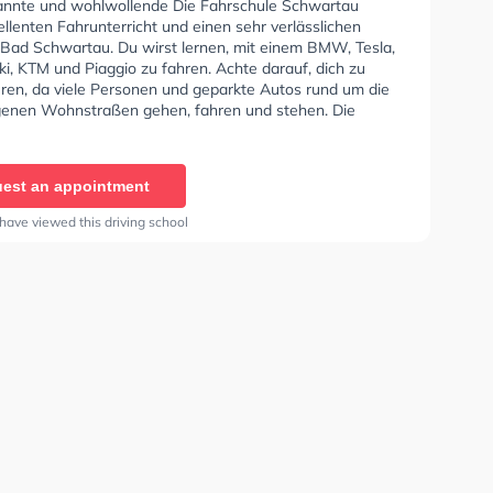
annte und wohlwollende Die Fahrschule Schwartau
ellenten Fahrunterricht und einen sehr verlässlichen
n Bad Schwartau. Du wirst lernen, mit einem BMW, Tesla,
ki, KTM und Piaggio zu fahren. Achte darauf, dich zu
eren, da viele Personen und geparkte Autos rund um die
enen Wohnstraßen gehen, fahren und stehen. Die
e bietet Perfekte Bedingungen um deine Klasse A1,
Klasse A, Klasse B Automatik, Klasse BE, Klasse B96,
, Klasse A2, Mofa - Prüfbescheinigung, Klasse BF17,
est an appointment
 B196, B197, Auffrischung B Schaltung, Auffrischung B
, Klasse ASF, Klasse FES und Klasse B197 zu erhalten.
have viewed this driving school
Hilfe-Kurs in der Schule. Wir empfehlen dir auch online-
sts am PC zu absolvieren, um dich gut auf die
he Prüfung.