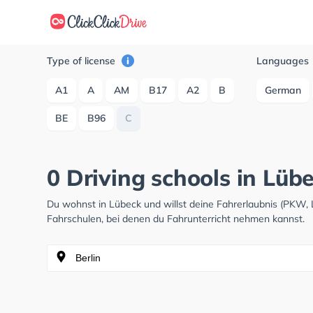
Type of license
Languages
A1
A
AM
B17
A2
B
German
BE
B96
C
0 Driving schools in Lüb
Du wohnst in Lübeck und willst deine Fahrerlaubnis (PKW,
Fahrschulen, bei denen du Fahrunterricht nehmen kannst.