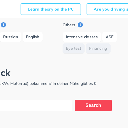
Learn theory on the PC
Are you driving 
Others
Russian
English
Intensive classes
ASF
Eye test
Financing
eck
 LKW, Motorrad) bekommen? In deiner Nähe gibt es 0
Search