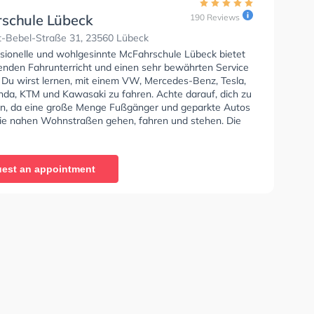
schule Lübeck
190 Reviews
-Bebel-Straße 31, 23560 Lübeck
ssionelle und wohlgesinnte McFahrschule Lübeck bietet
enden Fahrunterricht und einen sehr bewährten Service
. Du wirst lernen, mit einem VW, Mercedes-Benz, Tesla,
a, KTM und Kawasaki zu fahren. Achte darauf, dich zu
en, da eine große Menge Fußgänger und geparkte Autos
ie nahen Wohnstraßen gehen, fahren und stehen. Die
e bietet Hervorragende Bedingungen um deine Klasse
 B, Klasse A, Klasse BE, Klasse B96, Klasse AM, Klasse
sse A2, Mofa - Prüfbescheinigung, B196, Klasse B
est an appointment
, B197, Klasse B197 und Klasse ASF zu erhalten. Die
e-Kurs in der Schule. Wir empfehlen dir auch online-
sts am PC zu absolvieren, um dich gut auf die
che Prüfung. Letzte Bewertung: "Find das die menschen
 nett sind und das man mit den gut reden kann
em ist der Theorie Unterricht gut"