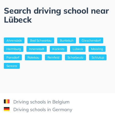
Search driving school near
Lübeck
Ahrensbök
Bad Schwartau
Buntekuh
Gleschendorf
Herrnburg
Innenstadt
Kücknitz
Lübeck
Moisling
Pansdorf
Ratekau
Reinfeld
Scharbeutz
Schlutup
Sereetz
Driving schools in Belgium
Driving schools in Germany