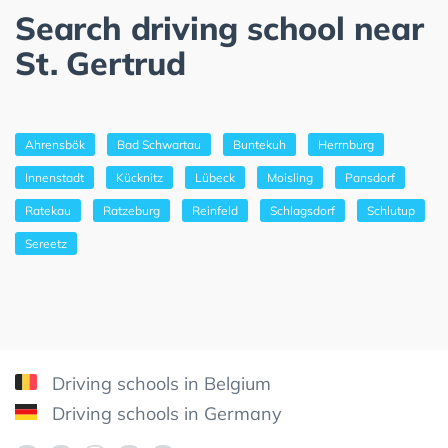
Search driving school near
St. Gertrud
Ahrensbök
Bad Schwartau
Buntekuh
Herrnburg
Innenstadt
Kücknitz
Lübeck
Moisling
Pansdorf
Ratekau
Ratzeburg
Reinfeld
Schlagsdorf
Schlutup
Sereetz
Driving schools in Belgium
Driving schools in Germany