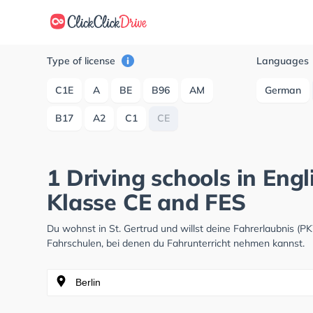
Type of license
Languages
C1E
A
BE
B96
AM
German
B17
A2
C1
CE
1 Driving schools in Engl
Klasse CE and FES
Du wohnst in St. Gertrud und willst deine Fahrerlaubnis 
Fahrschulen, bei denen du Fahrunterricht nehmen kannst.