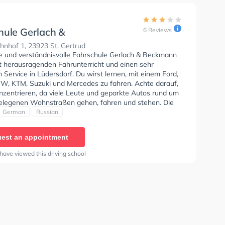
hule Gerlach &
6 Reviews
ann GbR
nhof 1, 23923 St. Gertrud
se und verständnisvolle Fahrschule Gerlach & Beckmann
t herausragenden Fahrunterricht und einen sehr
Service in Lüdersdorf. Du wirst lernen, mit einem Ford,
VW, KTM, Suzuki und Mercedes zu fahren. Achte darauf,
onzentrieren, da viele Leute und geparkte Autos rund um
elegenen Wohnstraßen gehen, fahren und stehen. Die
e bietet Perfekte Bedingungen um deine Klasse A1,
German
Russian
Klasse A, Klasse B Automatik, Klasse BE, Klasse B96,
, Klasse BF17, Klasse A2, Klasse C1, Klasse C1E, Klasse
est an appointment
CE, Klasse L, Klasse T und Mofa - Prüfbescheinigung zu
Der Unterricht kann auf Englisch, Deutsch und Russisch
have viewed this driving school
n. Die Erste-Hilfe-Kurs in der Schule. In der Fahrschule
 Beckmann GbR Sie können einen Termin online