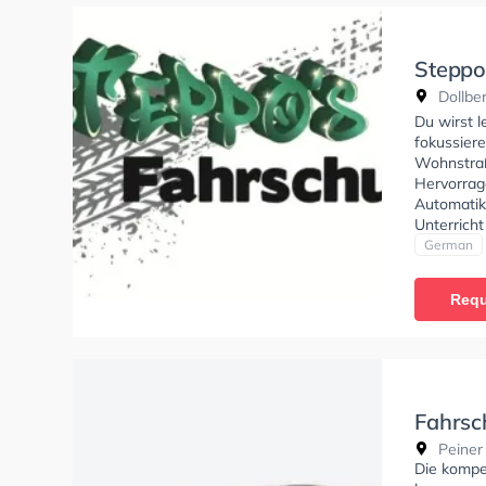
Steppo
Dollbe
Du wirst l
fokussier
Wohnstraß
Hervorrag
Automatik
Unterricht
empfehlen
German
dich gut a
Requ
Fahrsc
Peiner 
Die kompe