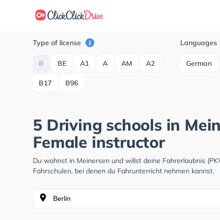
Type of license
Languages
B
BE
A1
A
AM
A2
German
B17
B96
5 Driving schools in Mei
Female instructor
Du wohnst in Meinersen und willst deine Fahrerlaubnis (P
Fahrschulen, bei denen du Fahrunterricht nehmen kannst.