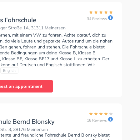
s Fahrschule
34 Reviews
rger Straße 1A, 31311 Meinersen
ernen, mit einem VW zu fahren. Achte darauf, dich zu
en, da viele Leute und geparkte Autos rund um die nahen
en gehen, fahren und stehen. Die Fahrschule bietet
ende Bedingungen um deine Klasse B, Klasse B
, Klasse BE, Klasse BF17 und Klasse L zu erhalten. Der
 kann auf Deutsch und Englisch stattfinden. Wir
 dir auch online-theorie tests am PC zu absolvieren, um
English
uf die theoretische Prüfung.
est an appointment
hule Bernd Blonsky
18 Reviews
Str. 3, 38176 Meinersen
tente und freundliche Fahrschule Bernd Blonsky bietet