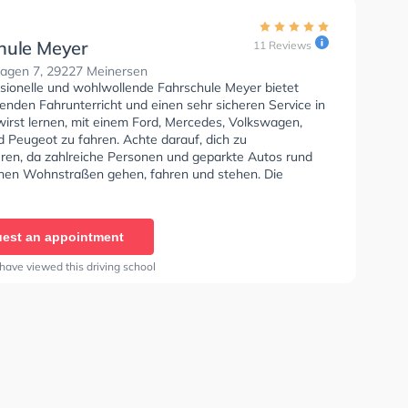
hule Meyer
11 Reviews
gen 7, 29227 Meinersen
ssionelle und wohlwollende Fahrschule Meyer bietet
enden Fahrunterricht und einen sehr sicheren Service in
wirst lernen, mit einem Ford, Mercedes, Volkswagen,
 Peugeot zu fahren. Achte darauf, dich zu
eren, da zahlreiche Personen und geparkte Autos rund
hen Wohnstraßen gehen, fahren und stehen. Die
e bietet Exzellente Bedingungen um deine Klasse A1,
 Klasse A, Klasse BE, Klasse AM, Klasse A2 und Mofa -
inigung zu erhalten. In der Fahrschule Meyer Sie
est an appointment
nen Termin online anfragen.
have viewed this driving school