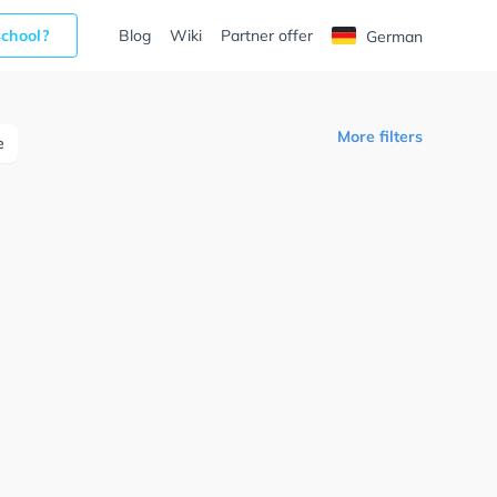
school?
Blog
Wiki
Partner offer
German
More filters
e