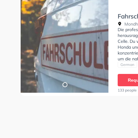
Fahrsc
Mondha
Die profe
herausrag
Celle. Du 
Honda und
konzentri
um die na
Fahrschul
German
Klasse B,
Prüfbesche
Requ
können ei
133 people 