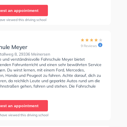
 D1, Klasse DE1, Klasse D, Klasse DE, Klasse L, Klasse T
 Prüfbescheinigung zu erhalten. In der Fahrschule
est an appointment
her - Wiesenstraße Sie können einen Termin online
ave viewed this driving school
hule Meyer
9 Reviews
tallweg 8, 29336 Meinersen
e und verständnisvolle Fahrschule Meyer bietet
enden Fahrunterricht und einen sehr bewährten Service
en. Du wirst lernen, mit einem Ford, Mercedes,
n, Honda und Peugeot zu fahren. Achte darauf, dich zu
ren, da reichlich Leute und geparkte Autos rund um die
nstraßen gehen, fahren und stehen. Die Fahrschule
rfekte Bedingungen um deine Klasse A1, Klasse B,
 Klasse BE, Klasse AM, Klasse A2 und Mofa -
inigung zu erhalten. In der Fahrschule Meyer Sie
est an appointment
nen Termin online anfragen.
have viewed this driving school