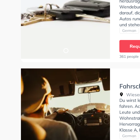
herausrag
Wendeburg
darauf, di
Autos run
und stehe
um deine K
German
Klasse AM,
Klasse D1
Requ
Prüfbesch
Sie könne
361 people 
Fahrsc
Wiesen
Wiesen
Du wirst 
fahren. Ac
Leute und
Wohnstraß
Hervorrag
Klasse A,
Klasse BF1
German