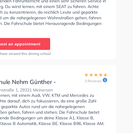
enden Fahrunterricht und einen sehr sicheren Service in
. Du wirst lernen, mit einem SEAT zu fahren. Achte
ch zu konzentrieren, da reichlich Leute und geparkte
d um die nahegelegenen Wohnstraßen gehen, fahren
n. Die Fahrschule bietet Herausragende Bedingungen
lasse A1, Klasse B, Klasse A, Klasse BE, Klasse B96,
 Klasse A2, Klasse C1, Klasse C1E, Klasse C, Klasse CE,
, Klasse DE1, Klasse D, Klasse DE und Mofa -
est an appointment
einigung zu erhalten. In der Fahrschule Bernd Blonsky
n einen Termin online anfragen.
have viewed this driving school
hule Nehm Günther -
3 Reviews
straße
straße 1, 29331 Meinersen
lernen, mit einem Audi, VW, KTM und Mercedes zu
hte darauf, dich zu fokussieren, da eine große Zahl
 geparkte Autos rund um die nahegelegenen
en gehen, fahren und stehen. Die Fahrschule bietet
ende Bedingungen um deine Klasse A1, Klasse B,
 Klasse B Automatik, Klasse BE, Klasse B96, Klasse AM,
7, Klasse A2, Klasse C1, Klasse C1E, Klasse C, Klasse