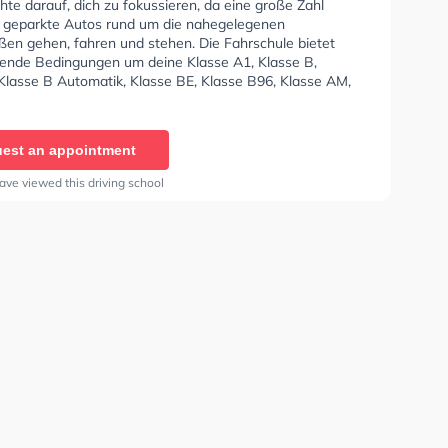
hte darauf, dich zu fokussieren, da eine große Zahl
 geparkte Autos rund um die nahegelegenen
en gehen, fahren und stehen. Die Fahrschule bietet
ende Bedingungen um deine Klasse A1, Klasse B,
 Klasse B Automatik, Klasse BE, Klasse B96, Klasse AM,
7, Klasse A2, Klasse C1, Klasse C1E, Klasse C, Klasse
 D1, Klasse DE1, Klasse D, Klasse DE, Klasse L, Klasse T
 Prüfbescheinigung zu erhalten. In der Fahrschule
est an appointment
her - Wiesenstraße Sie können einen Termin online
ave viewed this driving school