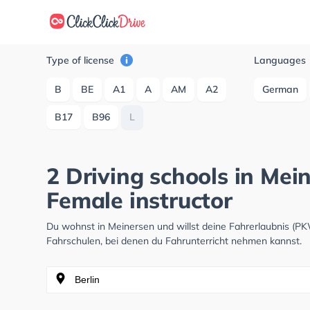
Type of license
Languages
B
BE
A1
A
AM
A2
German
B17
B96
L
2 Driving schools in Mei
Female instructor
Du wohnst in Meinersen und willst deine Fahrerlaubnis (P
Fahrschulen, bei denen du Fahrunterricht nehmen kannst.