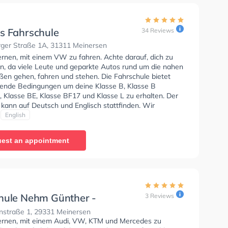
s Fahrschule
34 Reviews
rger Straße 1A, 31311 Meinersen
ernen, mit einem VW zu fahren. Achte darauf, dich zu
en, da viele Leute und geparkte Autos rund um die nahen
en gehen, fahren und stehen. Die Fahrschule bietet
ende Bedingungen um deine Klasse B, Klasse B
, Klasse BE, Klasse BF17 und Klasse L zu erhalten. Der
 kann auf Deutsch und Englisch stattfinden. Wir
 dir auch online-theorie tests am PC zu absolvieren, um
English
uf die theoretische Prüfung.
est an appointment
hule Nehm Günther -
3 Reviews
straße
straße 1, 29331 Meinersen
lernen, mit einem Audi, VW, KTM und Mercedes zu