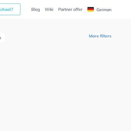
school?
Blog
Wiki
Partner offer
German
More filters
e