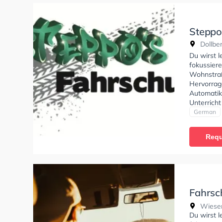
Steppo
Dollbe
Du wirst l
fokussier
Wohnstraß
Hervorrag
Automatik
Unterricht
empfehlen
German
dich gut a
Requ
Fahrsc
Wiesen
Wiesen
Du wirst 