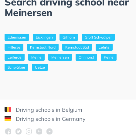
Search driving school near
Meinersen
Edemissen
Eicklingen
Gifhorn
Groß Schwülper
Hillerse
Kernstadt Nord
Kernstadt Süd
Lehrte
Leiferde
Meine
Meinersen
Ohnhorst
Peine
Schwülper
Uetze
Driving schools in Belgium
Driving schools in Germany