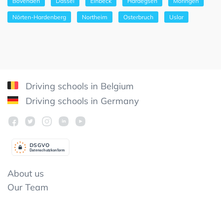
Bovenden
Dassel
Einbeck
Hardegsen
Moringen
Nörten-Hardenberg
Northeim
Osterbruch
Uslar
Driving schools in Belgium
Driving schools in Germany
DSGV
O
Datenschutzkonform
About us
Our Team