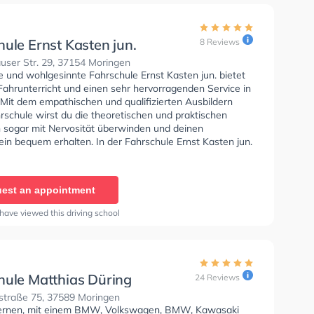
ule Ernst Kasten jun.
8 Reviews
user Str. 29, 37154 Moringen
e und wohlgesinnte Fahrschule Ernst Kasten jun. bietet
Fahrunterricht und einen sehr hervorragenden Service in
 Mit dem empathischen und qualifizierten Ausbildern
rschule wirst du die theoretischen und praktischen
 sogar mit Nervosität überwinden und deinen
in bequem erhalten. In der Fahrschule Ernst Kasten jun.
n einen Termin online anfragen.
est an appointment
have viewed this driving school
hule Matthias Düring
24 Reviews
straße 75, 37589 Moringen
lernen, mit einem BMW, Volkswagen, BMW, Kawasaki