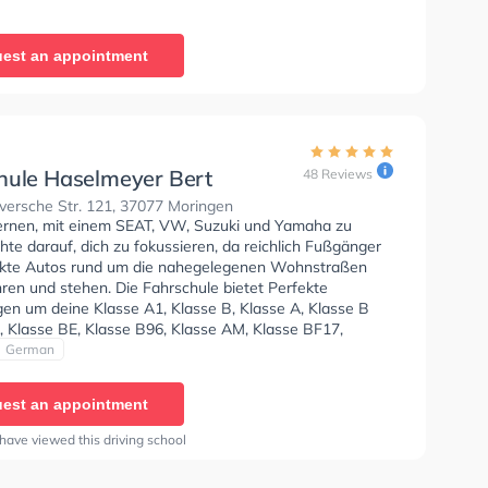
e bietet Hervorragende Bedingungen um deine Klasse
 B, Klasse A, Klasse BE, Klasse AM, Klasse A2, Klasse
 C1E, Klasse C, Klasse CE, Klasse D, Klasse DE, Klasse L
est an appointment
 T zu erhalten. In der Frommhold Jörn Fahrschule Sie
nen Termin online anfragen.
hule Haselmeyer Bert
48 Reviews
ersche Str. 121, 37077 Moringen
lernen, mit einem SEAT, VW, Suzuki und Yamaha zu
hte darauf, dich zu fokussieren, da reichlich Fußgänger
kte Autos rund um die nahegelegenen Wohnstraßen
ren und stehen. Die Fahrschule bietet Perfekte
en um deine Klasse A1, Klasse B, Klasse A, Klasse B
, Klasse BE, Klasse B96, Klasse AM, Klasse BF17,
 Klasse L und Klasse T zu erhalten. Der Unterricht kann
German
ch und Deutsch stattfinden. In der Fahrschule
r Bert Sie können einen Termin online anfragen.
est an appointment
have viewed this driving school