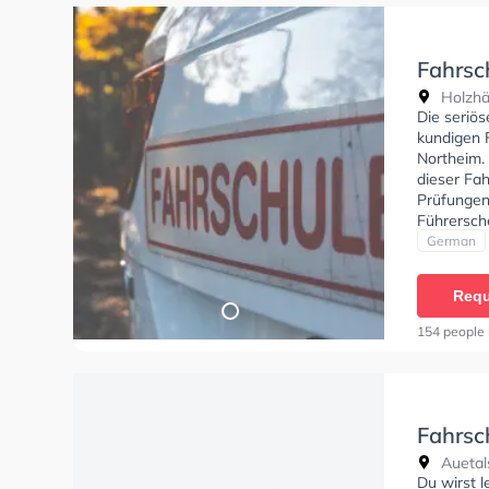
Fahrsch
Holzhä
Die seriös
kundigen 
Northeim.
dieser Fah
Prüfungen
Führersche
Sie könne
German
Requ
154 people 
Fahrsc
Auetal
Du wirst 