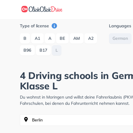
Type of license
Languages
B
A1
A
BE
AM
A2
German
B96
B17
L
4 Driving schools in Ge
Klasse L
Du wohnst in Moringen und willst deine Fahrerlaubnis (PK
Fahrschulen, bei denen du Fahrunterricht nehmen kannst.