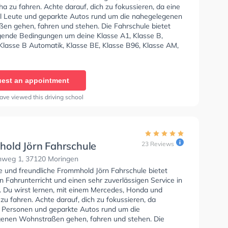
 zu fahren. Achte darauf, dich zu fokussieren, da eine
l Leute und geparkte Autos rund um die nahegelegenen
en gehen, fahren und stehen. Die Fahrschule bietet
ende Bedingungen um deine Klasse A1, Klasse B,
 Klasse B Automatik, Klasse BE, Klasse B96, Klasse AM,
7, Klasse A2, Klasse C1, Klasse C1E, Klasse C, Klasse
 D1, Klasse DE1, Klasse D, Klasse DE, Klasse L, Klasse T
dicap zu erhalten. Letzte Bewertung: "Ich bin
est an appointment
t vom Anfang bis zum Ende sehr Professionell. Fragen
ren wurden gut und sachlich beantwortet. Mein Fazit: -
ave viewed this driving school
etente Fahrschule - Super nettes Team - Fuhrpark
Zum guten Schluss Theorie und Praktische Prüfung
...ich bin begeistert und diese Fahrschule mit gutem
weiter empfehlen. Weiter so👍"
old Jörn Fahrschule
23 Reviews
weg 1, 37120 Moringen
se und freundliche Frommhold Jörn Fahrschule bietet
n Fahrunterricht und einen sehr zuverlässigen Service in
 Du wirst lernen, mit einem Mercedes, Honda und
u fahren. Achte darauf, dich zu fokussieren, da
e Personen und geparkte Autos rund um die
enen Wohnstraßen gehen, fahren und stehen. Die