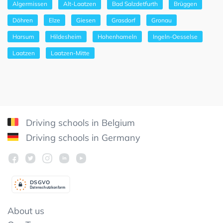
Algermissen
Alt-Laatzen
Bad Salzdetfurth
Brüggen
Döhren
Elze
Giesen
Grasdorf
Gronau
Harsum
Hildesheim
Hohenhameln
Ingeln-Oesselse
Laatzen
Laatzen-Mitte
Driving schools in Belgium
Driving schools in Germany
DSGV
O
Datenschutzkonform
About us