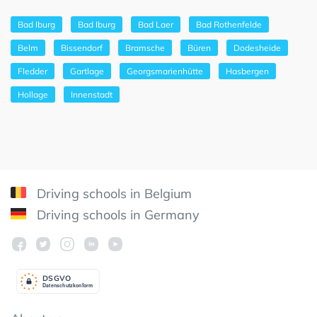
Bad Iburg
Bad Iburg
Bad Laer
Bad Rothenfelde
Belm
Bissendorf
Bramsche
Büren
Dodesheide
Fledder
Gartlage
Georgsmarienhütte
Hasbergen
Hollage
Innenstadt
Driving schools in Belgium
Driving schools in Germany
DSGV
O
Datenschutzkonform