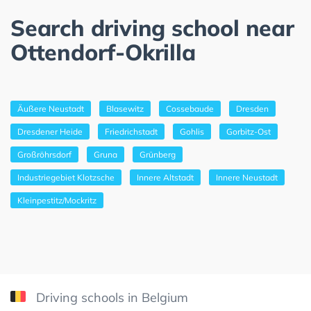
Search driving school near
Ottendorf-Okrilla
Äußere Neustadt
Blasewitz
Cossebaude
Dresden
Dresdener Heide
Friedrichstadt
Gohlis
Gorbitz-Ost
Großröhrsdorf
Gruna
Grünberg
Industriegebiet Klotzsche
Innere Altstadt
Innere Neustadt
Kleinpestitz/Mockritz
Driving schools in Belgium