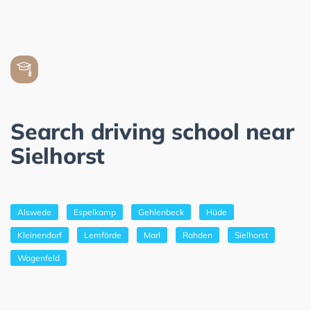
Search driving school near
Sielhorst
Alswede
Espelkamp
Gehlenbeck
Hüde
Kleinendorf
Lemförde
Marl
Rahden
Sielhorst
Wagenfeld