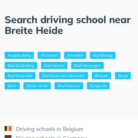
Search driving school near
Breite Heide
Aegidienberg
Ahrweiler
Ariendorf
Bad Breisig
Bad Godesberg
Bad Honnef
Bad Hönningen
Bad Neuenahr
Bad Neuenahr-Ahrweiler
Berkum
Beuel
Bonn
Breite Heide
Bruchhausen
Burgbrohl
Driving schools in Belgium